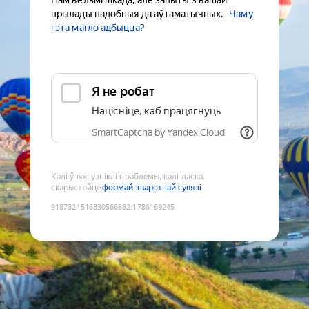
Нам вельмі шкада, але запыты з вашай
прылады падобныя да аўтаматычных.
Чаму
гэта магло адбыцца?
Я не робат
Націсніце, каб працягнуць
SmartCaptcha by Yandex Cloud
Калі ў вас узніклі праблемы, калі ласка,
скарыстайце
формай зваротнай сувязі
9187324516330566882
:
1786169245