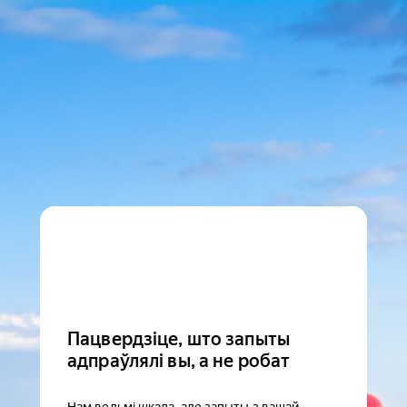
Пацвердзіце, што запыты
адпраўлялі вы, а не робат