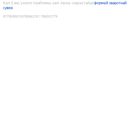
Калі ў вас узніклі праблемы, калі ласка, скарыстайце
формай зваротнай
сувязі
9179508615978066218
:
1786052779