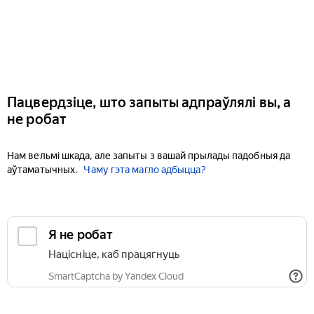
Пацвердзіце, што запыты адпраўлялі вы, а
не робат
Нам вельмі шкада, але запыты з вашай прылады падобныя да
аўтаматычных.
Чаму гэта магло адбыцца?
Я не робат
Націсніце, каб працягнуць
SmartCaptcha by Yandex Cloud