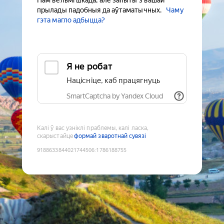
Нам вельмі шкада, але запыты з вашай
прылады падобныя да аўтаматычных.
Чаму
гэта магло адбыцца?
Я не робат
Націсніце, каб працягнуць
SmartCaptcha by Yandex Cloud
Калі ў вас узніклі праблемы, калі ласка,
скарыстайце
формай зваротнай сувязі
9188633844021744506
:
1786188755