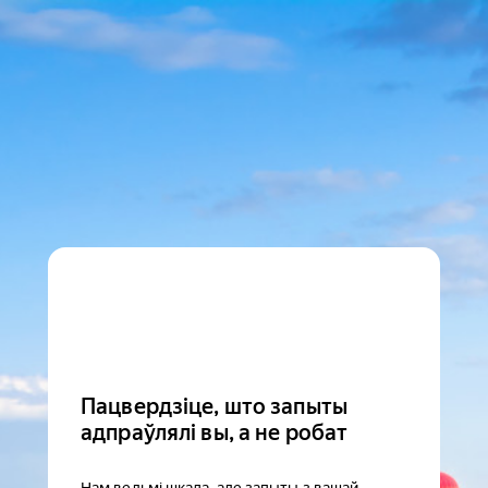
Пацвердзіце, што запыты
адпраўлялі вы, а не робат