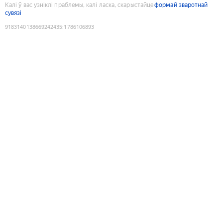
Калі ў вас узніклі праблемы, калі ласка, скарыстайце
формай зваротнай
сувязі
9183140138669242435
:
1786106893