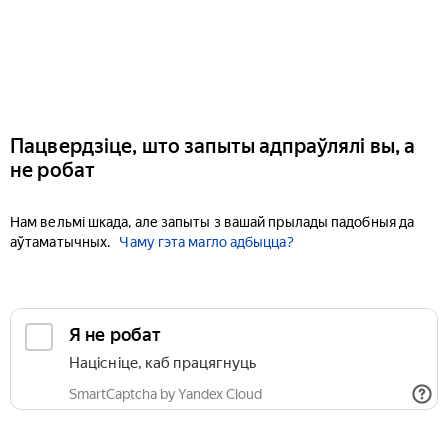
Пацвердзіце, што запыты адпраўлялі вы, а
не робат
Нам вельмі шкада, але запыты з вашай прылады падобныя да
аўтаматычных.
Чаму гэта магло адбыцца?
Я не робат
Націсніце, каб працягнуць
SmartCaptcha by Yandex Cloud