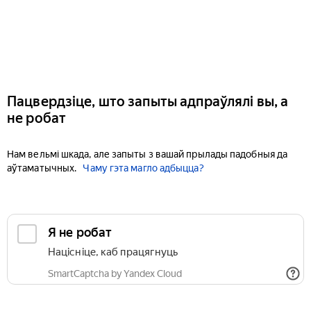
Пацвердзіце, што запыты адпраўлялі вы, а
не робат
Нам вельмі шкада, але запыты з вашай прылады падобныя да
аўтаматычных.
Чаму гэта магло адбыцца?
Я не робат
Націсніце, каб працягнуць
SmartCaptcha by Yandex Cloud