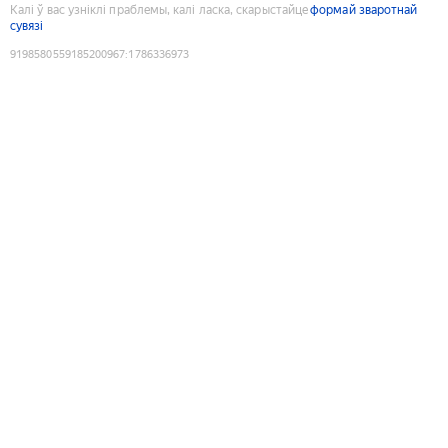
Калі ў вас узніклі праблемы, калі ласка, скарыстайце
формай зваротнай
сувязі
9198580559185200967
:
1786336973