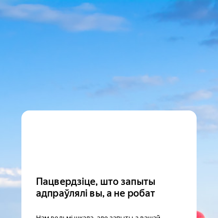
Пацвердзіце, што запыты
адпраўлялі вы, а не робат