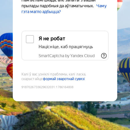
Нам вельмі шкада, але запыты з вашай
прылады падобныя да аўтаматычных.
Чаму
гэта магло адбыцца?
Я не робат
Націсніце, каб працягнуць
SmartCaptcha by Yandex Cloud
Калі ў вас узніклі праблемы, калі ласка,
скарыстайце
формай зваротнай сувязі
9187026733629632031
:
1786164808