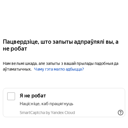
Пацвердзіце, што запыты адпраўлялі вы, а
не робат
Нам вельмі шкада, але запыты з вашай прылады падобныя да
аўтаматычных.
Чаму гэта магло адбыцца?
Я не робат
Націсніце, каб працягнуць
SmartCaptcha by Yandex Cloud