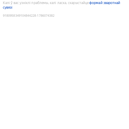
Калі ў вас узніклі праблемы, калі ласка, скарыстайце
формай зваротнай
сувязі
9180958349104844228
:
1786074382