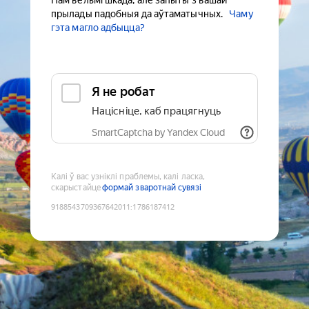
Нам вельмі шкада, але запыты з вашай
прылады падобныя да аўтаматычных.
Чаму
гэта магло адбыцца?
Я не робат
Націсніце, каб працягнуць
SmartCaptcha by Yandex Cloud
Калі ў вас узніклі праблемы, калі ласка,
скарыстайце
формай зваротнай сувязі
9188543709367642011
:
1786187412