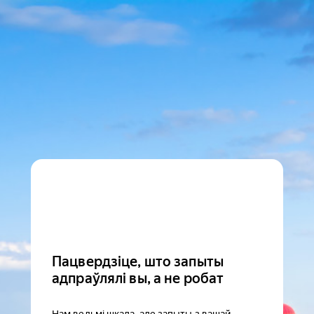
Пацвердзіце, што запыты
адпраўлялі вы, а не робат