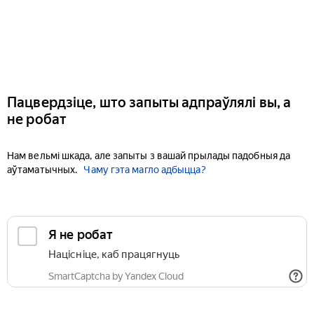
Пацвердзіце, што запыты адпраўлялі вы, а
не робат
Нам вельмі шкада, але запыты з вашай прылады падобныя да
аўтаматычных.
Чаму гэта магло адбыцца?
Я не робат
Націсніце, каб працягнуць
SmartCaptcha by Yandex Cloud