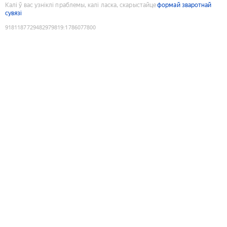
Калі ў вас узніклі праблемы, калі ласка, скарыстайце
формай зваротнай
сувязі
9181187729482979819
:
1786077800