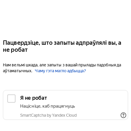
Пацвердзіце, што запыты адпраўлялі вы, а
не робат
Нам вельмі шкада, але запыты з вашай прылады падобныя да
аўтаматычных.
Чаму гэта магло адбыцца?
Я не робат
Націсніце, каб працягнуць
SmartCaptcha by Yandex Cloud