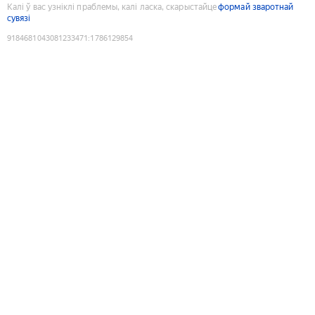
Калі ў вас узніклі праблемы, калі ласка, скарыстайце
формай зваротнай
сувязі
9184681043081233471
:
1786129854