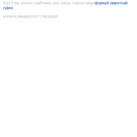
Калі ў вас узніклі праблемы, калі ласка, скарыстайце
формай зваротнай
сувязі
9193618296646082107
:
1786263030