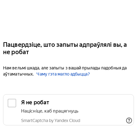
Пацвердзіце, што запыты адпраўлялі вы, а
не робат
Нам вельмі шкада, але запыты з вашай прылады падобныя да
аўтаматычных.
Чаму гэта магло адбыцца?
Я не робат
Націсніце, каб працягнуць
SmartCaptcha by Yandex Cloud