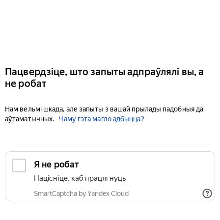
Пацвердзіце, што запыты адпраўлялі вы, а
не робат
Нам вельмі шкада, але запыты з вашай прылады падобныя да
аўтаматычных.
Чаму гэта магло адбыцца?
Я не робат
Націсніце, каб працягнуць
SmartCaptcha by Yandex Cloud