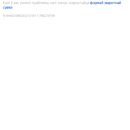
Калі ў вас узніклі праблемы, калі ласка, скарыстайце
формай зваротнай
сувязі
9194402086033213161
:
1786274709