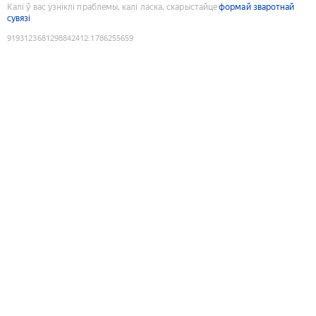
Калі ў вас узніклі праблемы, калі ласка, скарыстайце
формай зваротнай
сувязі
9193123681298842412
:
1786255659