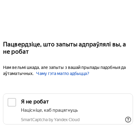
Пацвердзіце, што запыты адпраўлялі вы, а
не робат
Нам вельмі шкада, але запыты з вашай прылады падобныя да
аўтаматычных.
Чаму гэта магло адбыцца?
Я не робат
Націсніце, каб працягнуць
SmartCaptcha by Yandex Cloud