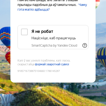
Нам вельмі шкада, але запыты з вашай
прылады падобныя да аўтаматычных.
Чаму
гэта магло адбыцца?
Я не робат
Націсніце, каб працягнуць
SmartCaptcha by Yandex Cloud
Калі ў вас узніклі праблемы, калі ласка,
скарыстайце
формай зваротнай сувязі
9185716738875104660
:
1786145287