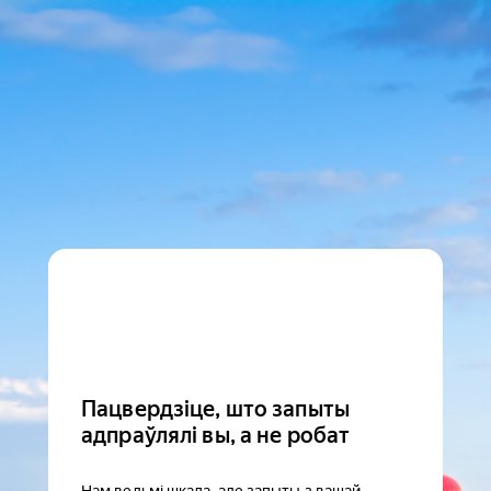
Пацвердзіце, што запыты
адпраўлялі вы, а не робат