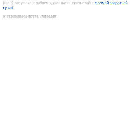
Калі ў вас узніклі праблемы, калі ласка, скарыстайце
формай зваротнай
сувязі
9175205058949457676
:
1785988651