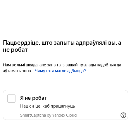
Пацвердзіце, што запыты адпраўлялі вы, а
не робат
Нам вельмі шкада, але запыты з вашай прылады падобныя да
аўтаматычных.
Чаму гэта магло адбыцца?
Я не робат
Націсніце, каб працягнуць
SmartCaptcha by Yandex Cloud