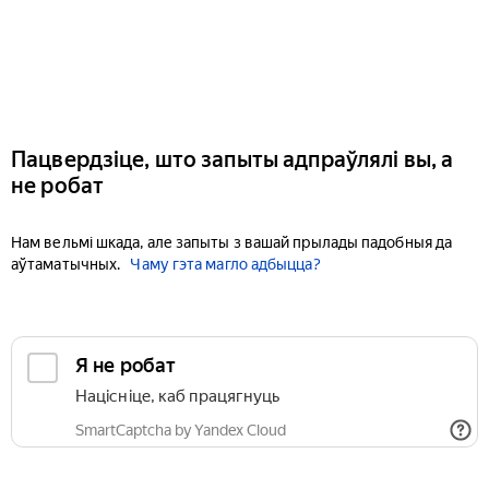
Пацвердзіце, што запыты адпраўлялі вы, а
не робат
Нам вельмі шкада, але запыты з вашай прылады падобныя да
аўтаматычных.
Чаму гэта магло адбыцца?
Я не робат
Націсніце, каб працягнуць
SmartCaptcha by Yandex Cloud