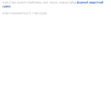
Калі ў вас узніклі праблемы, калі ласка, скарыстайце
формай зваротнай
сувязі
9184174655093753272
:
1786122308