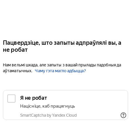
Пацвердзіце, што запыты адпраўлялі вы, а
не робат
Нам вельмі шкада, але запыты з вашай прылады падобныя да
аўтаматычных.
Чаму гэта магло адбыцца?
Я не робат
Націсніце, каб працягнуць
SmartCaptcha by Yandex Cloud