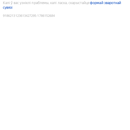
Калі ў вас узніклі праблемы, калі ласка, скарыстайце
формай зваротнай
сувязі
9186213123613427295
:
1786152684