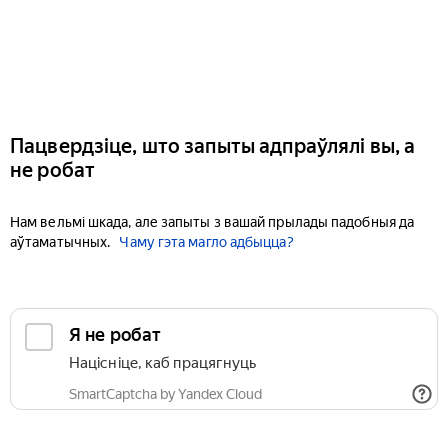
Пацвердзіце, што запыты адпраўлялі вы, а
не робат
Нам вельмі шкада, але запыты з вашай прылады падобныя да
аўтаматычных.
Чаму гэта магло адбыцца?
Я не робат
Націсніце, каб працягнуць
SmartCaptcha by Yandex Cloud