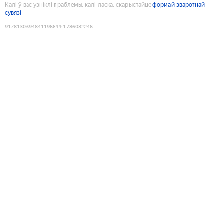
Калі ў вас узніклі праблемы, калі ласка, скарыстайце
формай зваротнай
сувязі
9178130694841196644
:
1786032246