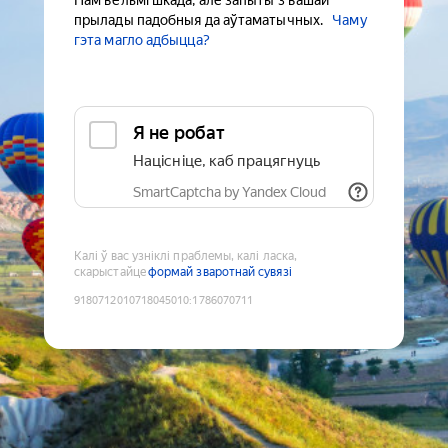
Нам вельмі шкада, але запыты з вашай
прылады падобныя да аўтаматычных.
Чаму
гэта магло адбыцца?
Я не робат
Націсніце, каб працягнуць
SmartCaptcha by Yandex Cloud
Калі ў вас узніклі праблемы, калі ласка,
скарыстайце
формай зваротнай сувязі
9180712010718045010
:
1786070711