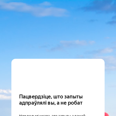
Пацвердзіце, што запыты
адпраўлялі вы, а не робат