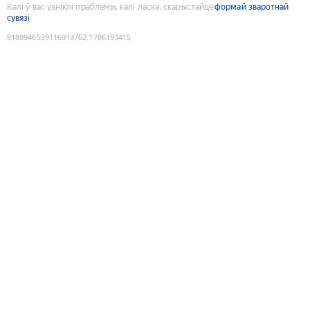
Калі ў вас узніклі праблемы, калі ласка, скарыстайце
формай зваротнай
сувязі
9188946539116913762
:
1786193415