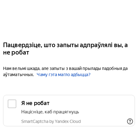
Пацвердзіце, што запыты адпраўлялі вы, а
не робат
Нам вельмі шкада, але запыты з вашай прылады падобныя да
аўтаматычных.
Чаму гэта магло адбыцца?
Я не робат
Націсніце, каб працягнуць
SmartCaptcha by Yandex Cloud