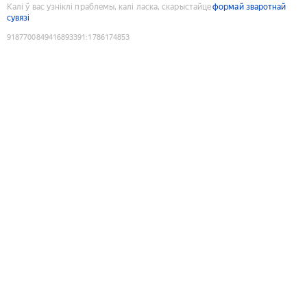
Калі ў вас узніклі праблемы, калі ласка, скарыстайце
формай зваротнай
сувязі
9187700849416893391
:
1786174853