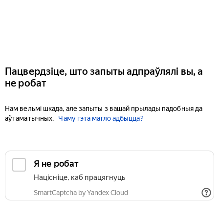
Пацвердзіце, што запыты адпраўлялі вы, а
не робат
Нам вельмі шкада, але запыты з вашай прылады падобныя да
аўтаматычных.
Чаму гэта магло адбыцца?
Я не робат
Націсніце, каб працягнуць
SmartCaptcha by Yandex Cloud