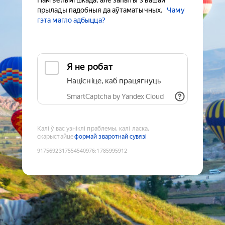
Нам вельмі шкада, але запыты з вашай
прылады падобныя да аўтаматычных.
Чаму
гэта магло адбыцца?
Я не робат
Націсніце, каб працягнуць
SmartCaptcha by Yandex Cloud
Калі ў вас узніклі праблемы, калі ласка,
скарыстайце
формай зваротнай сувязі
9175692317554540976
:
1785995912