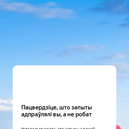
Пацвердзіце, што запыты
адпраўлялі вы, а не робат