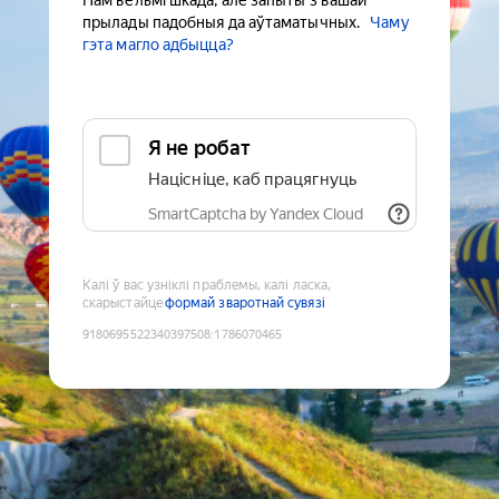
Нам вельмі шкада, але запыты з вашай
прылады падобныя да аўтаматычных.
Чаму
гэта магло адбыцца?
Я не робат
Націсніце, каб працягнуць
SmartCaptcha by Yandex Cloud
Калі ў вас узніклі праблемы, калі ласка,
скарыстайце
формай зваротнай сувязі
9180695522340397508
:
1786070465