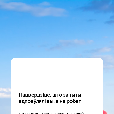
Пацвердзіце, што запыты
адпраўлялі вы, а не робат