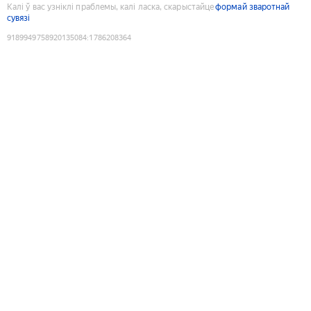
Калі ў вас узніклі праблемы, калі ласка, скарыстайце
формай зваротнай
сувязі
9189949758920135084
:
1786208364