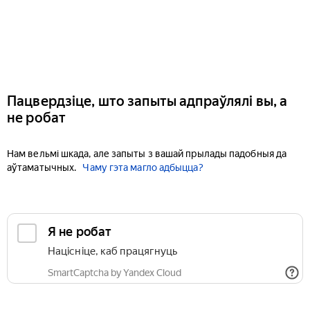
Пацвердзіце, што запыты адпраўлялі вы, а
не робат
Нам вельмі шкада, але запыты з вашай прылады падобныя да
аўтаматычных.
Чаму гэта магло адбыцца?
Я не робат
Націсніце, каб працягнуць
SmartCaptcha by Yandex Cloud