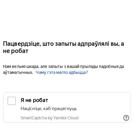
Пацвердзіце, што запыты адпраўлялі вы, а
не робат
Нам вельмі шкада, але запыты з вашай прылады падобныя да
аўтаматычных.
Чаму гэта магло адбыцца?
Я не робат
Націсніце, каб працягнуць
SmartCaptcha by Yandex Cloud