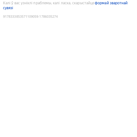
Калі ў вас узніклі праблемы, калі ласка, скарыстайце
формай зваротнай
сувязі
9178333853571109059
:
1786035274