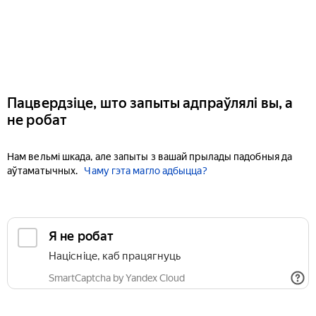
Пацвердзіце, што запыты адпраўлялі вы, а
не робат
Нам вельмі шкада, але запыты з вашай прылады падобныя да
аўтаматычных.
Чаму гэта магло адбыцца?
Я не робат
Націсніце, каб працягнуць
SmartCaptcha by Yandex Cloud