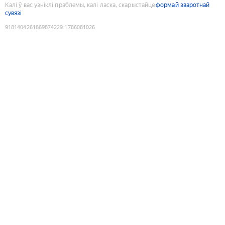
Калі ў вас узніклі праблемы, калі ласка, скарыстайце
формай зваротнай
сувязі
9181404261869874229
:
1786081026