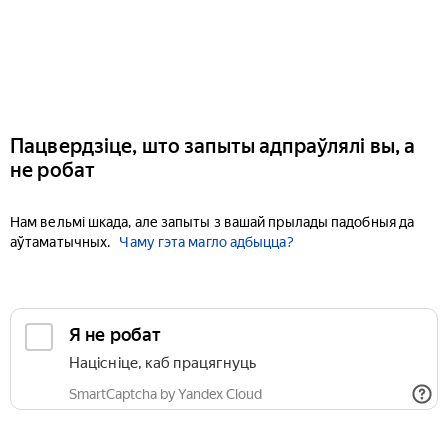
Пацвердзіце, што запыты адпраўлялі вы, а
не робат
Нам вельмі шкада, але запыты з вашай прылады падобныя да
аўтаматычных.
Чаму гэта магло адбыцца?
Я не робат
Націсніце, каб працягнуць
SmartCaptcha by Yandex Cloud