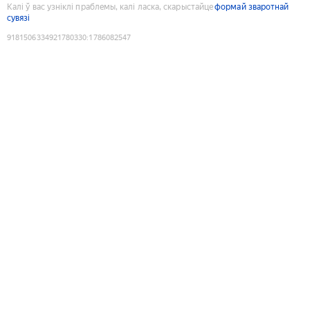
Калі ў вас узніклі праблемы, калі ласка, скарыстайце
формай зваротнай
сувязі
9181506334921780330
:
1786082547