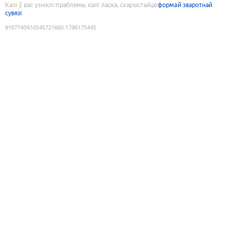
Калі ў вас узніклі праблемы, калі ласка, скарыстайце
формай зваротнай
сувязі
9187740610545721660
:
1786175445