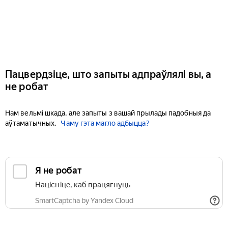
Пацвердзіце, што запыты адпраўлялі вы, а
не робат
Нам вельмі шкада, але запыты з вашай прылады падобныя да
аўтаматычных.
Чаму гэта магло адбыцца?
Я не робат
Націсніце, каб працягнуць
SmartCaptcha by Yandex Cloud