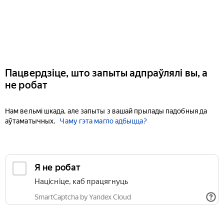
Пацвердзіце, што запыты адпраўлялі вы, а
не робат
Нам вельмі шкада, але запыты з вашай прылады падобныя да
аўтаматычных.
Чаму гэта магло адбыцца?
Я не робат
Націсніце, каб працягнуць
SmartCaptcha by Yandex Cloud