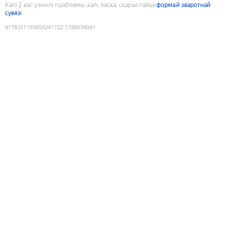
Калі ў вас узніклі праблемы, калі ласка, скарыстайце
формай зваротнай
сувязі
9178251155854241722
:
1786034041