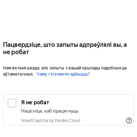
Пацвердзіце, што запыты адпраўлялі вы, а
не робат
Нам вельмі шкада, але запыты з вашай прылады падобныя да
аўтаматычных.
Чаму гэта магло адбыцца?
Я не робат
Націсніце, каб працягнуць
SmartCaptcha by Yandex Cloud