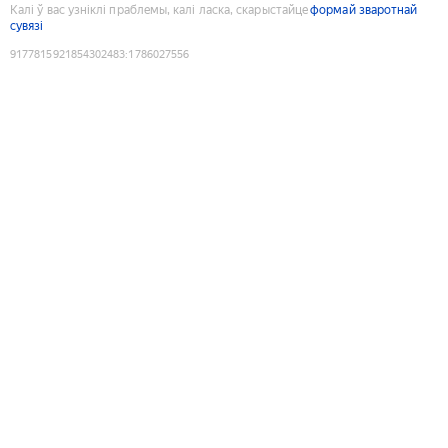
Калі ў вас узніклі праблемы, калі ласка, скарыстайце
формай зваротнай
сувязі
9177815921854302483
:
1786027556