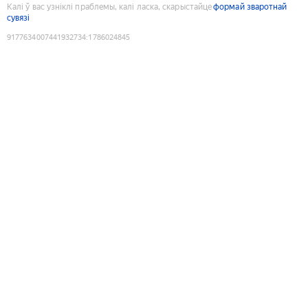
Калі ў вас узніклі праблемы, калі ласка, скарыстайце
формай зваротнай
сувязі
9177634007441932734
:
1786024845