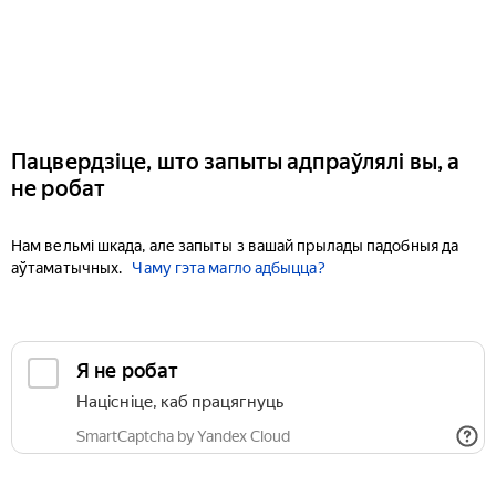
Пацвердзіце, што запыты адпраўлялі вы, а
не робат
Нам вельмі шкада, але запыты з вашай прылады падобныя да
аўтаматычных.
Чаму гэта магло адбыцца?
Я не робат
Націсніце, каб працягнуць
SmartCaptcha by Yandex Cloud