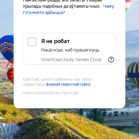
Нам вельмі шкада, але запыты з вашай
прылады падобныя да аўтаматычных.
Чаму
гэта магло адбыцца?
Я не робат
Націсніце, каб працягнуць
SmartCaptcha by Yandex Cloud
Калі ў вас узніклі праблемы, калі ласка,
скарыстайце
формай зваротнай сувязі
9188131422304238130
:
1786181269