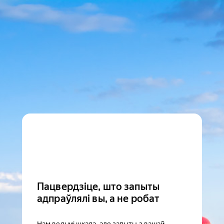
Пацвердзіце, што запыты
адпраўлялі вы, а не робат