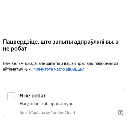
Пацвердзіце, што запыты адпраўлялі вы, а
не робат
Нам вельмі шкада, але запыты з вашай прылады падобныя да
аўтаматычных.
Чаму гэта магло адбыцца?
Я не робат
Націсніце, каб працягнуць
SmartCaptcha by Yandex Cloud