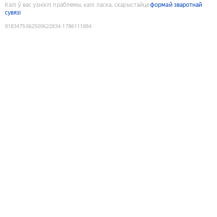
Калі ў вас узніклі праблемы, калі ласка, скарыстайце
формай зваротнай
сувязі
9183475062500622834
:
1786111884