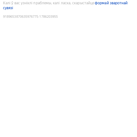
Калі ў вас узніклі праблемы, калі ласка, скарыстайце
формай зваротнай
сувязі
9189653870635976775
:
1786203955