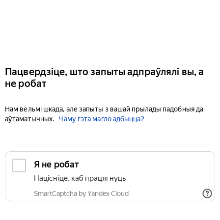
Пацвердзіце, што запыты адпраўлялі вы, а
не робат
Нам вельмі шкада, але запыты з вашай прылады падобныя да
аўтаматычных.
Чаму гэта магло адбыцца?
Я не робат
Націсніце, каб працягнуць
SmartCaptcha by Yandex Cloud