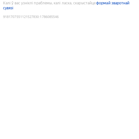
Калі ў вас узніклі праблемы, калі ласка, скарыстайце
формай зваротнай
сувязі
9181707551121527830
:
1786085546