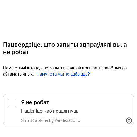
Пацвердзіце, што запыты адпраўлялі вы, а
не робат
Нам вельмі шкада, але запыты з вашай прылады падобныя да
аўтаматычных.
Чаму гэта магло адбыцца?
Я не робат
Націсніце, каб працягнуць
SmartCaptcha by Yandex Cloud