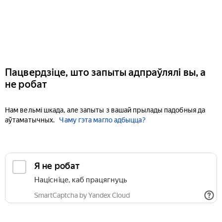
Пацвердзіце, што запыты адпраўлялі вы, а
не робат
Нам вельмі шкада, але запыты з вашай прылады падобныя да
аўтаматычных.
Чаму гэта магло адбыцца?
Я не робат
Націсніце, каб працягнуць
SmartCaptcha by Yandex Cloud