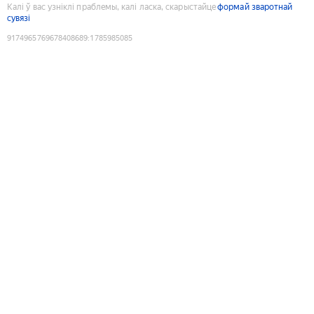
Калі ў вас узніклі праблемы, калі ласка, скарыстайце
формай зваротнай
сувязі
9174965769678408689
:
1785985085