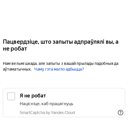
Пацвердзіце, што запыты адпраўлялі вы, а
не робат
Нам вельмі шкада, але запыты з вашай прылады падобныя да
аўтаматычных.
Чаму гэта магло адбыцца?
Я не робат
Націсніце, каб працягнуць
SmartCaptcha by Yandex Cloud