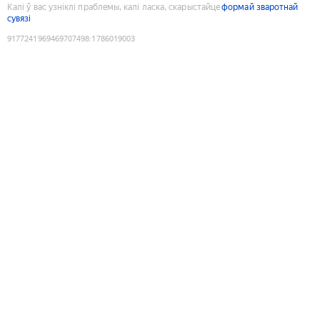
Калі ў вас узніклі праблемы, калі ласка, скарыстайце
формай зваротнай
сувязі
9177241969469707498
:
1786019003