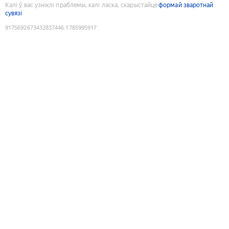
Калі ў вас узніклі праблемы, калі ласка, скарыстайце
формай зваротнай
сувязі
9175692673432837446
:
1785995917