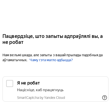
Пацвердзіце, што запыты адпраўлялі вы, а
не робат
Нам вельмі шкада, але запыты з вашай прылады падобныя да
аўтаматычных.
Чаму гэта магло адбыцца?
Я не робат
Націсніце, каб працягнуць
SmartCaptcha by Yandex Cloud