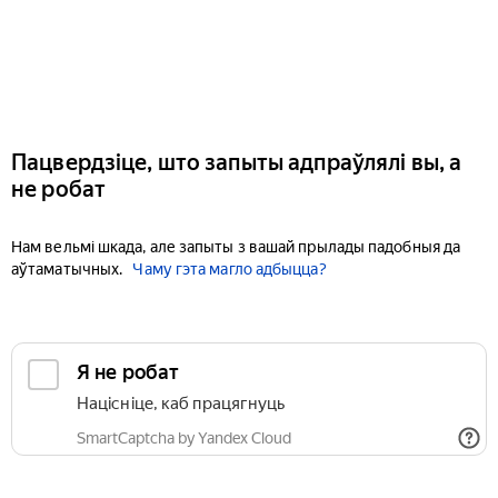
Пацвердзіце, што запыты адпраўлялі вы, а
не робат
Нам вельмі шкада, але запыты з вашай прылады падобныя да
аўтаматычных.
Чаму гэта магло адбыцца?
Я не робат
Націсніце, каб працягнуць
SmartCaptcha by Yandex Cloud