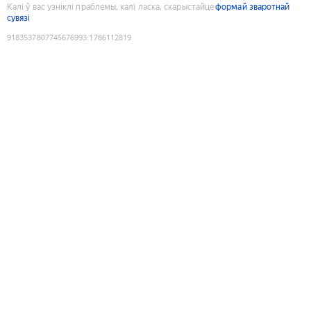
Калі ў вас узніклі праблемы, калі ласка, скарыстайце
формай зваротнай
сувязі
9183537807745676993
:
1786112819