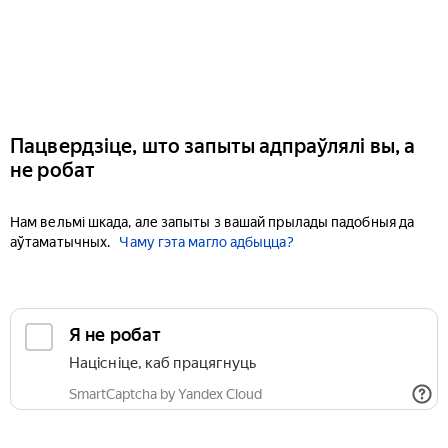
Пацвердзіце, што запыты адпраўлялі вы, а
не робат
Нам вельмі шкада, але запыты з вашай прылады падобныя да
аўтаматычных.
Чаму гэта магло адбыцца?
Я не робат
Націсніце, каб працягнуць
SmartCaptcha by Yandex Cloud