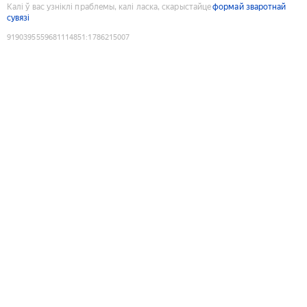
Калі ў вас узніклі праблемы, калі ласка, скарыстайце
формай зваротнай
сувязі
9190395559681114851
:
1786215007