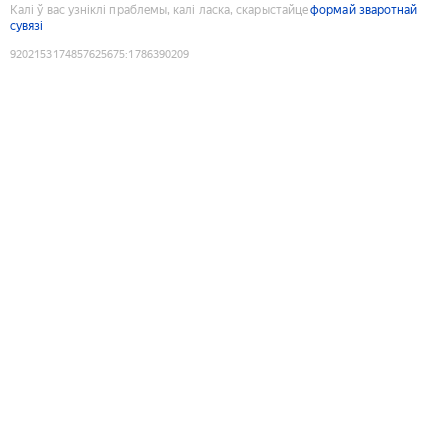
Калі ў вас узніклі праблемы, калі ласка, скарыстайце
формай зваротнай
сувязі
9202153174857625675
:
1786390209