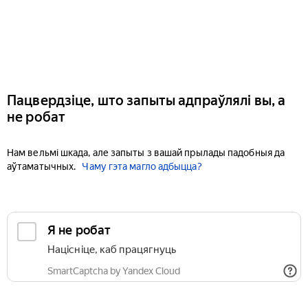
Пацвердзіце, што запыты адпраўлялі вы, а
не робат
Нам вельмі шкада, але запыты з вашай прылады падобныя да
аўтаматычных.
Чаму гэта магло адбыцца?
Я не робат
Націсніце, каб працягнуць
SmartCaptcha by Yandex Cloud