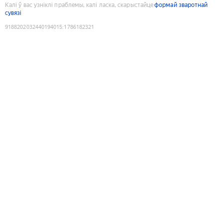
Калі ў вас узніклі праблемы, калі ласка, скарыстайце
формай зваротнай
сувязі
9188202032440194015
:
1786182321