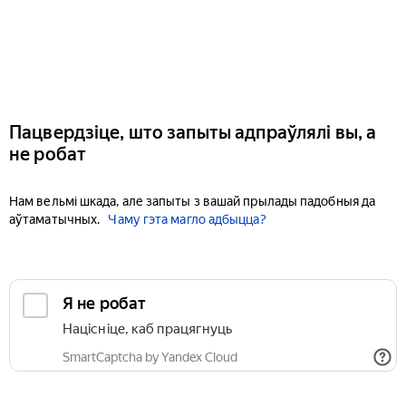
Пацвердзіце, што запыты адпраўлялі вы, а
не робат
Нам вельмі шкада, але запыты з вашай прылады падобныя да
аўтаматычных.
Чаму гэта магло адбыцца?
Я не робат
Націсніце, каб працягнуць
SmartCaptcha by Yandex Cloud