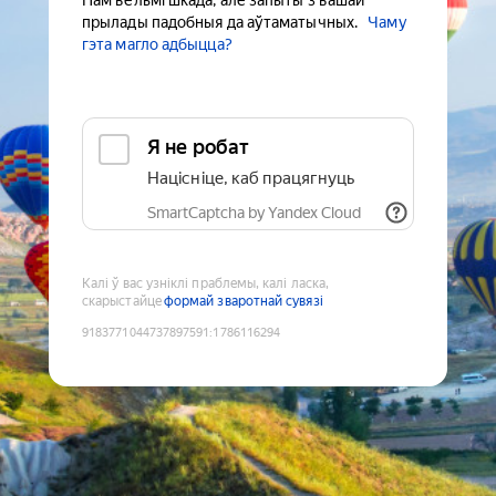
Нам вельмі шкада, але запыты з вашай
прылады падобныя да аўтаматычных.
Чаму
гэта магло адбыцца?
Я не робат
Націсніце, каб працягнуць
SmartCaptcha by Yandex Cloud
Калі ў вас узніклі праблемы, калі ласка,
скарыстайце
формай зваротнай сувязі
9183771044737897591
:
1786116294