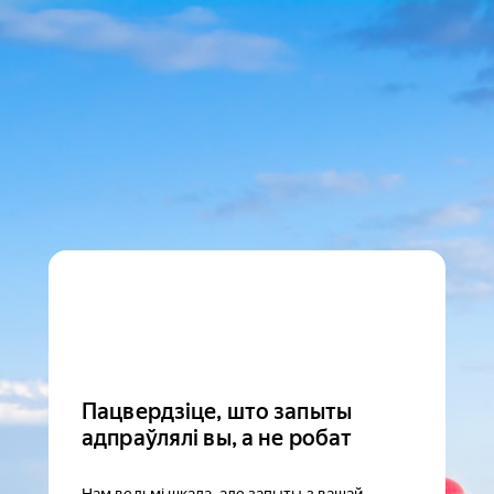
Пацвердзіце, што запыты
адпраўлялі вы, а не робат