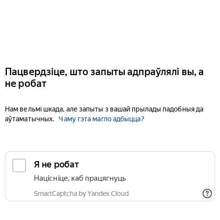
Пацвердзіце, што запыты адпраўлялі вы, а
не робат
Нам вельмі шкада, але запыты з вашай прылады падобныя да
аўтаматычных.
Чаму гэта магло адбыцца?
Я не робат
Націсніце, каб працягнуць
SmartCaptcha by Yandex Cloud