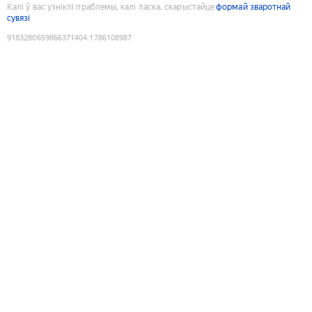
Калі ў вас узніклі праблемы, калі ласка, скарыстайце
формай зваротнай
сувязі
9183280659866371404
:
1786108987