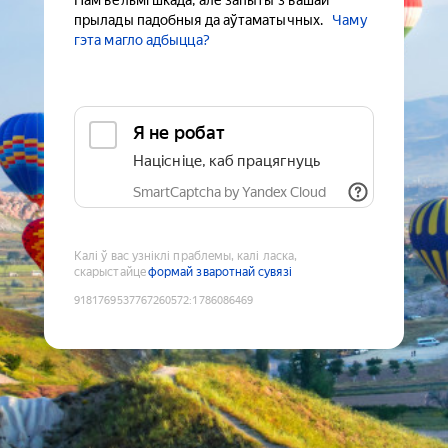
Нам вельмі шкада, але запыты з вашай
прылады падобныя да аўтаматычных.
Чаму
гэта магло адбыцца?
Я не робат
Націсніце, каб працягнуць
SmartCaptcha by Yandex Cloud
Калі ў вас узніклі праблемы, калі ласка,
скарыстайце
формай зваротнай сувязі
9181769537767260572
:
1786086469