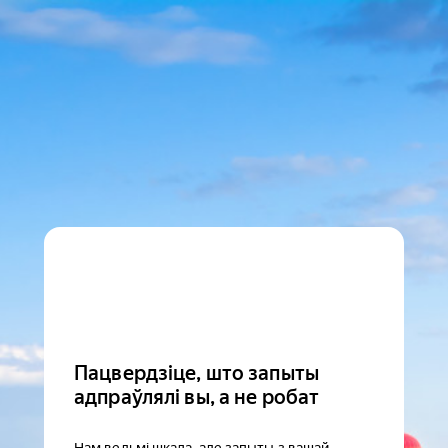
Пацвердзіце, што запыты
адпраўлялі вы, а не робат