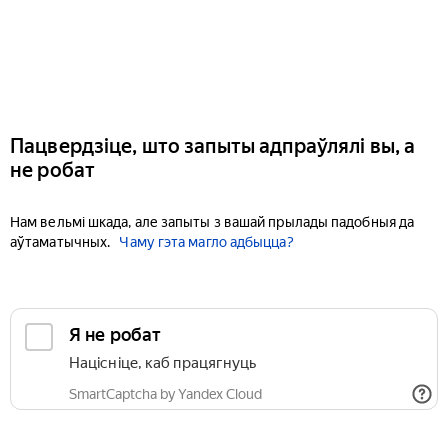
Пацвердзіце, што запыты адпраўлялі вы, а
не робат
Нам вельмі шкада, але запыты з вашай прылады падобныя да
аўтаматычных.
Чаму гэта магло адбыцца?
Я не робат
Націсніце, каб працягнуць
SmartCaptcha by Yandex Cloud