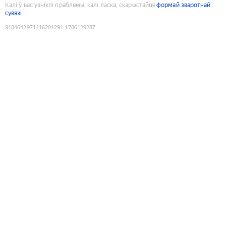
Калі ў вас узніклі праблемы, калі ласка, скарыстайце
формай зваротнай
сувязі
9184642971416201291
:
1786129287