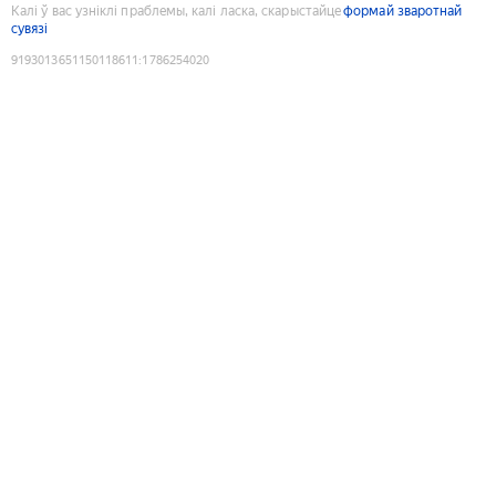
Калі ў вас узніклі праблемы, калі ласка, скарыстайце
формай зваротнай
сувязі
9193013651150118611
:
1786254020