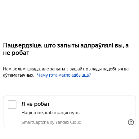
Пацвердзіце, што запыты адпраўлялі вы, а
не робат
Нам вельмі шкада, але запыты з вашай прылады падобныя да
аўтаматычных.
Чаму гэта магло адбыцца?
Я не робат
Націсніце, каб працягнуць
SmartCaptcha by Yandex Cloud