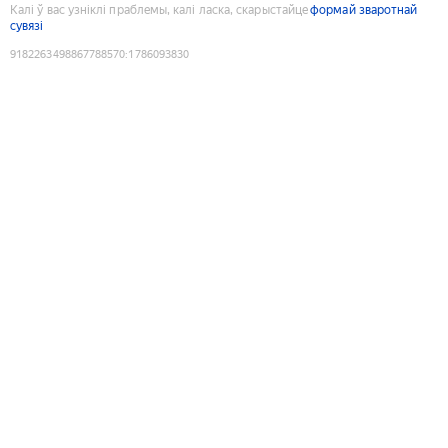
Калі ў вас узніклі праблемы, калі ласка, скарыстайце
формай зваротнай
сувязі
9182263498867788570
:
1786093830