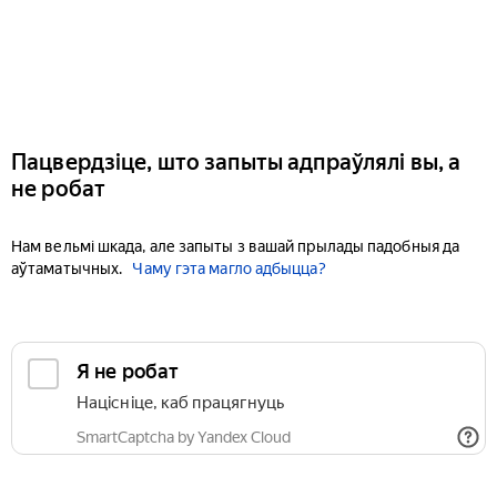
Пацвердзіце, што запыты адпраўлялі вы, а
не робат
Нам вельмі шкада, але запыты з вашай прылады падобныя да
аўтаматычных.
Чаму гэта магло адбыцца?
Я не робат
Націсніце, каб працягнуць
SmartCaptcha by Yandex Cloud