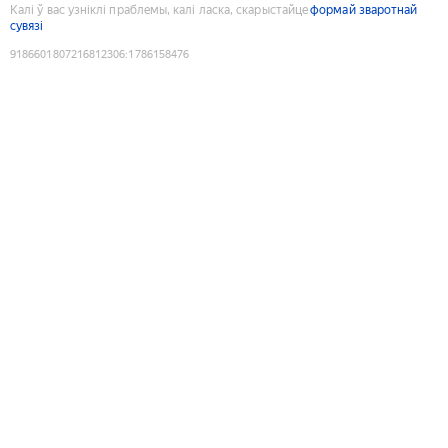
Калі ў вас узніклі праблемы, калі ласка, скарыстайце
формай зваротнай
сувязі
9186601807216812306
:
1786158476