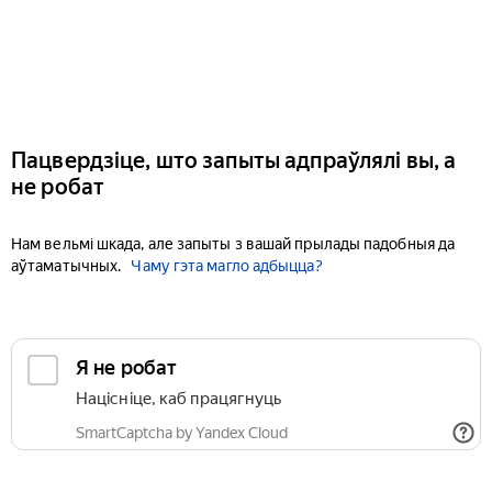
Пацвердзіце, што запыты адпраўлялі вы, а
не робат
Нам вельмі шкада, але запыты з вашай прылады падобныя да
аўтаматычных.
Чаму гэта магло адбыцца?
Я не робат
Націсніце, каб працягнуць
SmartCaptcha by Yandex Cloud