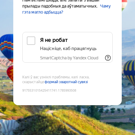
Нам вельмі шкада, але запыты з вашай
прылады падобныя да аўтаматычных.
Чаму
гэта магло адбыцца?
Я не робат
Націсніце, каб працягнуць
SmartCaptcha by Yandex Cloud
Калі ў вас узніклі праблемы, калі ласка,
скарыстайце
формай зваротнай сувязі
9175531015425411741
:
1785993508