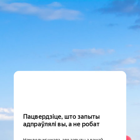
Пацвердзіце, што запыты
адпраўлялі вы, а не робат